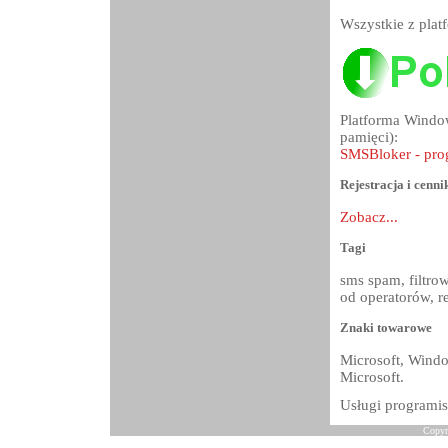
Wszystkie z pla
Platforma Window
pamięci):
SMSBloker - prog
Rejestracja i cenni
Zobacz...
Tagi
sms spam, filtr
od operatorów, 
Znaki towarowe
Microsoft, Wind
Microsoft.
Usługi programis
Copyr