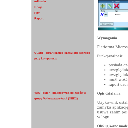
e-Puzzle
Opcje
Pity
Raport
Wymagania
Platforma Micros
Guard - ograniczanie czasu spędzanego
Funkcjonalność
przy komputerze
posiada cz
uwzględnia
uwzględni
możliwość
raport usu
VAG Tester - diagnostyka pojazdów z
Opis działania
grupy Volkswagen-Audi (OBD2)
Użykownik ustala
zamyka aplikację
usuwa zanim poj
w logu.
Obsługiwane mode